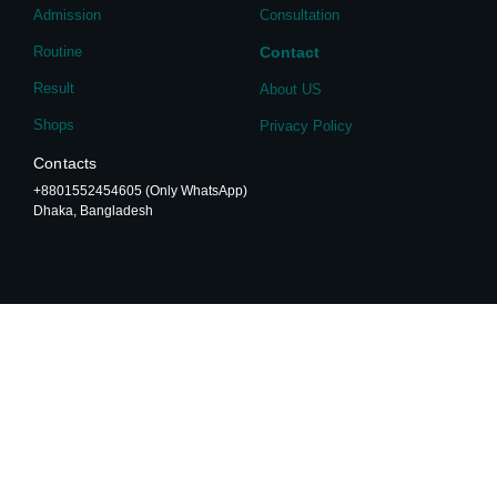
Admission
Consultation
Routine
Contact
Result
About US
Shops
Privacy Policy
Contacts
+8801552454605 (Only WhatsApp)
Dhaka, Bangladesh