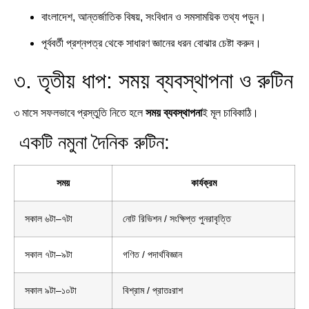
বাংলাদেশ, আন্তর্জাতিক বিষয়, সংবিধান ও সমসাময়িক তথ্য পড়ুন।
পূর্ববর্তী প্রশ্নপত্র থেকে সাধারণ জ্ঞানের ধরন বোঝার চেষ্টা করুন।
৩. তৃতীয় ধাপ: সময় ব্যবস্থাপনা ও রুটিন
৩ মাসে সফলভাবে প্রস্তুতি নিতে হলে
সময় ব্যবস্থাপনা
ই মূল চাবিকাঠি।
একটি নমুনা দৈনিক রুটিন:
সময়
কার্যক্রম
সকাল ৬টা–৭টা
নোট রিভিশন / সংক্ষিপ্ত পুনরাবৃত্তি
সকাল ৭টা–৯টা
গণিত / পদার্থবিজ্ঞান
সকাল ৯টা–১০টা
বিশ্রাম / প্রাতঃরাশ