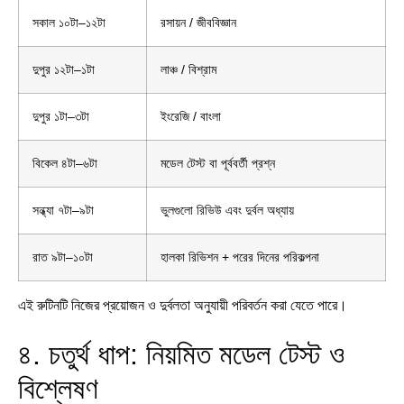
সকাল ১০টা–১২টা
রসায়ন / জীববিজ্ঞান
দুপুর ১২টা–১টা
লাঞ্চ / বিশ্রাম
দুপুর ১টা–৩টা
ইংরেজি / বাংলা
বিকেল ৪টা–৬টা
মডেল টেস্ট বা পূর্ববর্তী প্রশ্ন
সন্ধ্যা ৭টা–৯টা
ভুলগুলো রিভিউ এবং দুর্বল অধ্যায়
রাত ৯টা–১০টা
হালকা রিভিশন + পরের দিনের পরিকল্পনা
এই রুটিনটি নিজের প্রয়োজন ও দুর্বলতা অনুযায়ী পরিবর্তন করা যেতে পারে।
৪. চতুর্থ ধাপ: নিয়মিত মডেল টেস্ট ও
বিশ্লেষণ