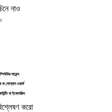
িনে নাও
া।
কম্পিউটার সায়েন্স
বা সোশ্যাল ওয়ার্ক
উন্টিং বা ইকোনমিক্স
বিশ্লেষণ করো