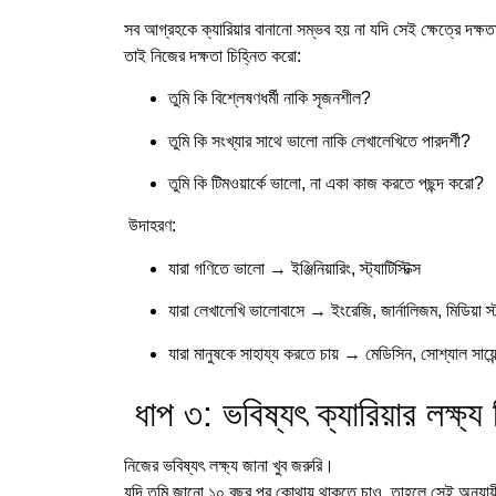
সব আগ্রহকে ক্যারিয়ার বানানো সম্ভব হয় না যদি সেই ক্ষেত্রে দক্ষ
তাই নিজের দক্ষতা চিহ্নিত করো:
তুমি কি বিশ্লেষণধর্মী নাকি সৃজনশীল?
তুমি কি সংখ্যার সাথে ভালো নাকি লেখালেখিতে পারদর্শী?
তুমি কি টিমওয়ার্কে ভালো, না একা কাজ করতে পছন্দ করো?
উদাহরণ:
যারা গণিতে ভালো → ইঞ্জিনিয়ারিং, স্ট্যাটিস্টিক্স
যারা লেখালেখি ভালোবাসে → ইংরেজি, জার্নালিজম, মিডিয়া স
যারা মানুষকে সাহায্য করতে চায় → মেডিসিন, সোশ্যাল সায়েন
ধাপ ৩: ভবিষ্যৎ ক্যারিয়ার লক্ষ্য 
নিজের ভবিষ্যৎ লক্ষ্য জানা খুব জরুরি।
যদি তুমি জানো ১০ বছর পর কোথায় থাকতে চাও, তাহলে সেই অনুযায়ী