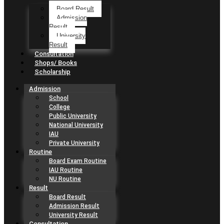
Board Result
Admission
Result
University
Result
Consultation
Shops/ Books
Scholarship
Admission
School
College
Public University
National University
IAU
Private University
Routine
Board Exam Routine
IAU Routine
NU Routine
Result
Board Result
Admission Result
University Result
Consultation