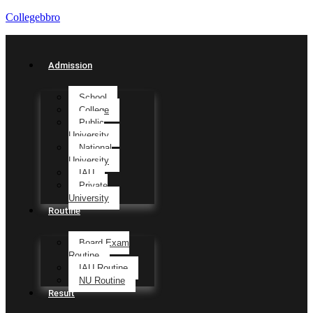
Collegebbro
Admission
School
College
Public
University
National
University
IAU
Private
University
Routine
Board Exam
Routine
IAU Routine
NU Routine
Result